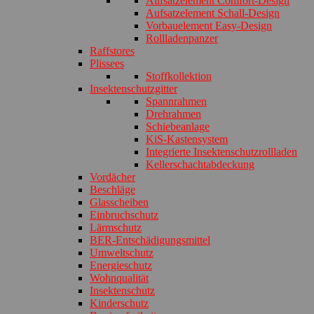
Aufsatzelement Comfort-Design
Aufsatzelement Schall-Design
Vorbauelement Easy-Design
Rollladenpanzer
Raffstores
Plissees
Stoffkollektion
Insektenschutzgitter
Spannrahmen
Drehrahmen
Schiebeanlage
KiS-Kastensystem
Integrierte Insektenschutzrollladen
Kellerschachtabdeckung
Vordächer
Beschläge
Glasscheiben
Einbruchschutz
Lärmschutz
BER-Entschädigungsmittel
Umweltschutz
Energieschutz
Wohnqualität
Insektenschutz
Kinderschutz