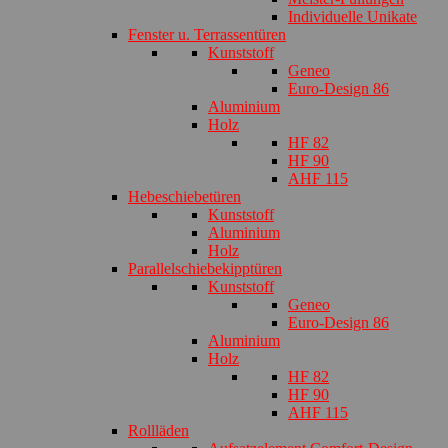
Individuelle Unikate
Fenster u. Terrassentüren
Kunststoff
Geneo
Euro-Design 86
Aluminium
Holz
HF 82
HF 90
AHF 115
Hebeschiebetüren
Kunststoff
Aluminium
Holz
Parallelschiebekipptüren
Kunststoff
Geneo
Euro-Design 86
Aluminium
Holz
HF 82
HF 90
AHF 115
Rollläden