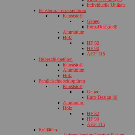
Individuelle Unikate
Fenster u. Terrassentüren
Kunststoff
Geneo
Euro-Design 86
Aluminium
Holz
HF 82
HF 90
AHF 115
Hebeschiebetüren
Kunststoff
Aluminium
Holz
Parallelschiebekipptüren
Kunststoff
Geneo
Euro-Design 86
Aluminium
Holz
HF 82
HF 90
AHF 115
Rollläden