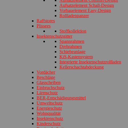
Aufsatzelement Comfort-Design
Aufsatzelement Schall-Design
Vorbauelement Easy-Design
Rollladenpanzer
Raffstores
Plissees
Stoffkollektion
Insektenschutzgitter
Spannrahmen
Drehrahmen
Schiebeanlage
KiS-Kastensystem
Integrierte Insektenschutzrollladen
Kellerschachtabdeckung
Vordächer
Beschläge
Glasscheiben
Einbruchschutz
Lärmschutz
BER-Entschädigungsmittel
Umweltschutz
Energieschutz
Wohnqualität
Insektenschutz
Kinderschutz