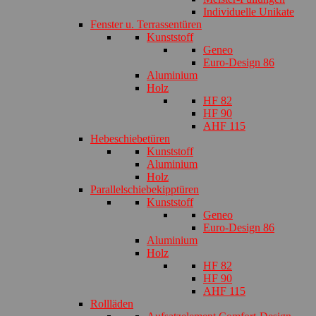
Individuelle Unikate
Fenster u. Terrassentüren
Kunststoff
Geneo
Euro-Design 86
Aluminium
Holz
HF 82
HF 90
AHF 115
Hebeschiebetüren
Kunststoff
Aluminium
Holz
Parallelschiebekipptüren
Kunststoff
Geneo
Euro-Design 86
Aluminium
Holz
HF 82
HF 90
AHF 115
Rollläden