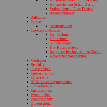
Aufsatzelement Comfort-Design
Aufsatzelement Schall-Design
Vorbauelement Easy-Design
Rollladenpanzer
Raffstores
Plissees
Stoffkollektion
Insektenschutzgitter
Spannrahmen
Drehrahmen
Schiebeanlage
KiS-Kastensystem
Integrierte Insektenschutzrollladen
Kellerschachtabdeckung
Vordächer
Beschläge
Glasscheiben
Einbruchschutz
Lärmschutz
BER-Entschädigungsmittel
Umweltschutz
Energieschutz
Wohnqualität
Insektenschutz
Kinderschutz