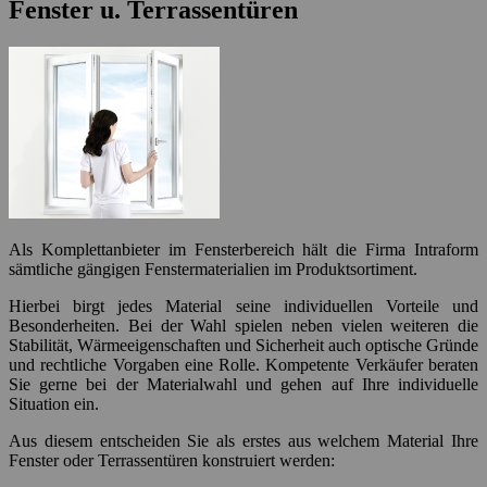
Fenster u. Terrassentüren
Als Komplettanbieter im Fensterbereich hält die Firma Intraform
sämtliche gängigen Fenstermaterialien im Produktsortiment.
Hierbei birgt jedes Material seine individuellen Vorteile und
Besonderheiten. Bei der Wahl spielen neben vielen weiteren die
Stabilität, Wärmeeigenschaften und Sicherheit auch optische Gründe
und rechtliche Vorgaben eine Rolle. Kompetente Verkäufer beraten
Sie gerne bei der Materialwahl und gehen auf Ihre individuelle
Situation ein.
Aus diesem entscheiden Sie als erstes aus welchem Material Ihre
Fenster oder Terrassentüren konstruiert werden: