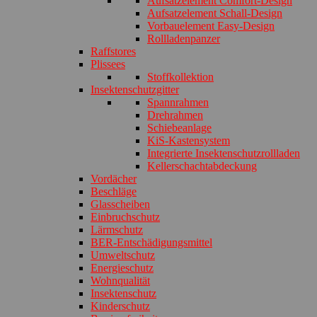
Aufsatzelement Comfort-Design
Aufsatzelement Schall-Design
Vorbauelement Easy-Design
Rollladenpanzer
Raffstores
Plissees
Stoffkollektion
Insektenschutzgitter
Spannrahmen
Drehrahmen
Schiebeanlage
KiS-Kastensystem
Integrierte Insektenschutzrollladen
Kellerschachtabdeckung
Vordächer
Beschläge
Glasscheiben
Einbruchschutz
Lärmschutz
BER-Entschädigungsmittel
Umweltschutz
Energieschutz
Wohnqualität
Insektenschutz
Kinderschutz