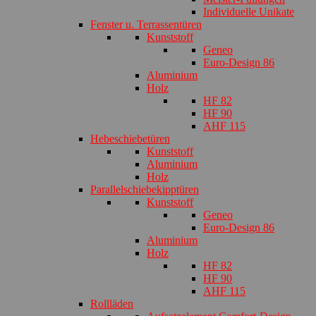
Individuelle Unikate
Fenster u. Terrassentüren
Kunststoff
Geneo
Euro-Design 86
Aluminium
Holz
HF 82
HF 90
AHF 115
Hebeschiebetüren
Kunststoff
Aluminium
Holz
Parallelschiebekipptüren
Kunststoff
Geneo
Euro-Design 86
Aluminium
Holz
HF 82
HF 90
AHF 115
Rollläden