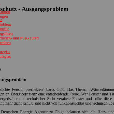
n
schutz - Ausgangsproblem
dition
ungen
tz
roblem
rofile
ngstüren
errassen- und PSK-Türen
betüren
tzglas
utzglas
9
angsproblem
dichte Fenster „verheizen“ bares Geld. Das Thema „Wärmedämmung“
en an Energieeffizienz eine entscheidende Rolle. Wer Fenster und Tür
nergetischer und technischer Sicht veraltete Fenster und sollte die
cht mehr dicht genug, sind nicht voll funktionstüchtig und technisch übe
 Deutschen Energie Agentur zu Folge belaufen sich die Heiz- und