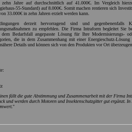
ehn Jahre auf durchschnittlich auf 41.000€. Im Vergleich hierzu
giehaus-55-Standard) auf 8.000€. Somit machen rentieren sich Investi
on 33.000€ in zehn Jahren erzielt werden kann.
ingungen derzeit hervorragend sind und gegenbenenfalls K
ungsmaßnahmen zu empfehlen. Die Firma Intraform begleitet Sie 
e, dem Bedarfsfall angepasste Lösung für Ihre Modernisierungs- 
gorien, die in dem Zusammenhang mit einer Energieschutz-Lösung o
 nähere Details und können sich von den Produkten vor Ort überzeugen
ite:
tz
inen fällt die gute Abstimmung und Zusammenarbeit mit der Firma Int
ck und werden durch Motoren und Insektenschutzgitter gut ergänzt. In
mwert.
"