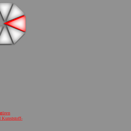
stüren
n
 Kunststoff-