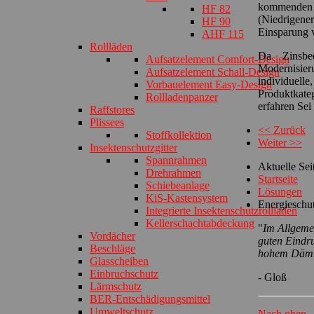
kommenden z
HF 82
(Niedrigener
HF 90
Einsparung v
AHF 115
Rollläden
Da Zinsbed
Aufsatzelement Comfort-Design
Modernisier
Aufsatzelement Schall-Design
individuell
Vorbauelement Easy-Design
Produktkate
Rollladenpanzer
erfahren Sei
Raffstores
Plissees
<< Zurück
Stoffkollektion
Weiter >>
Insektenschutzgitter
Spannrahmen
Aktuelle Se
Drehrahmen
Startseite
Schiebeanlage
Lösungen
KiS-Kastensystem
Energieschu
Integrierte Insektenschutzrollladen
Kellerschachtabdeckung
"
Im Allgeme
Vordächer
guten Eindru
Beschläge
hohem Däm
Glasscheiben
Einbruchschutz
- Gloß
Lärmschutz
BER-Entschädigungsmittel
Umweltschutz
Nach oben