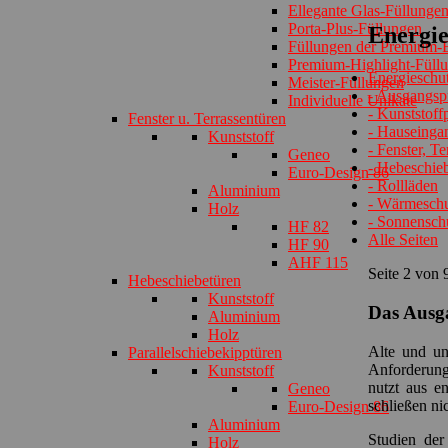
Ellegante Glas-Füllunge
Porta-Plus-Füllungen
Energie
Füllungen der Premium-E
Premium-Highlight-Füll
Energieschu
Meister-Füllungen
- Ausgangsp
Individuelle Unikate
- Kunststoffp
Fenster u. Terrassentüren
- Hauseinga
Kunststoff
- Fenster, T
Geneo
- Hebeschie
Euro-Design 86
- Rollläden
Aluminium
- Wärmeschu
Holz
- Sonnensch
HF 82
Alle Seiten
HF 90
AHF 115
Seite 2 von 
Hebeschiebetüren
Kunststoff
Das Ausg
Aluminium
Holz
Alte und un
Parallelschiebekipptüren
Anforderung
Kunststoff
nutzt aus e
Geneo
schließen ni
Euro-Design 86
Aluminium
Studien der
Holz