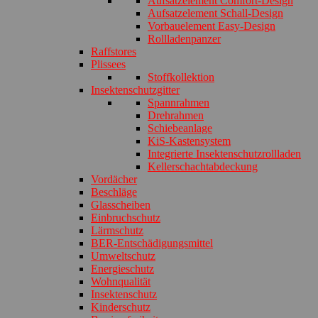
Aufsatzelement Comfort-Design
Aufsatzelement Schall-Design
Vorbauelement Easy-Design
Rollladenpanzer
Raffstores
Plissees
Stoffkollektion
Insektenschutzgitter
Spannrahmen
Drehrahmen
Schiebeanlage
KiS-Kastensystem
Integrierte Insektenschutzrollladen
Kellerschachtabdeckung
Vordächer
Beschläge
Glasscheiben
Einbruchschutz
Lärmschutz
BER-Entschädigungsmittel
Umweltschutz
Energieschutz
Wohnqualität
Insektenschutz
Kinderschutz