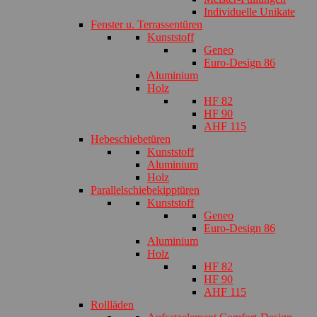
Individuelle Unikate
Fenster u. Terrassentüren
Kunststoff
Geneo
Euro-Design 86
Aluminium
Holz
HF 82
HF 90
AHF 115
Hebeschiebetüren
Kunststoff
Aluminium
Holz
Parallelschiebekipptüren
Kunststoff
Geneo
Euro-Design 86
Aluminium
Holz
HF 82
HF 90
AHF 115
Rollläden